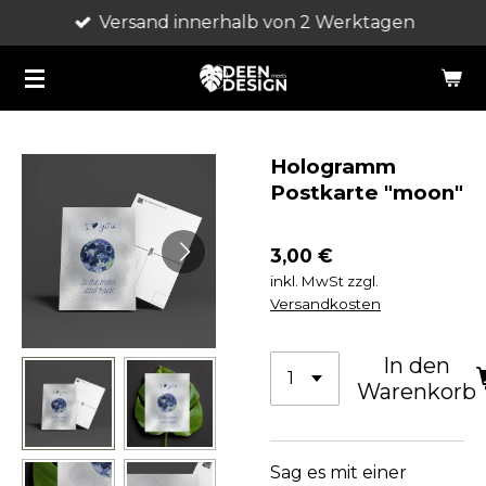
Versand innerhalb von 2 Werktagen
Zum
Hauptinhalt
springen
Hologramm
Postkarte "moon"
3,00 €
inkl. MwSt zzgl.
Versandkosten
In den
Warenkorb
Sag es mit einer