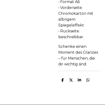
• Format A6
• Vorderseite:
Chromokarton mit
silbrigem
Spiegeleffekt
• Rückseite:
beschreibbar
Schenke einen
Moment des Glanzes
– für Menschen, die
dir wichtig sind.
T
T
T
T
e
e
e
e
i
i
i
i
l
l
l
l
e
e
e
e
n
n
n
n