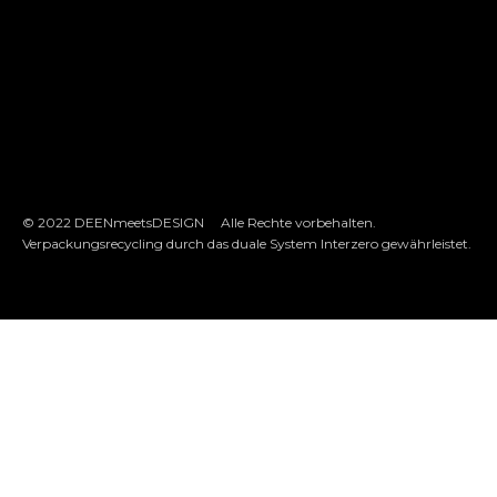
© 2022 DEENmeetsDESIGN Alle Rechte vorbehalten.
Verpackungsrecycling durch das duale System Interzero gewährleistet.