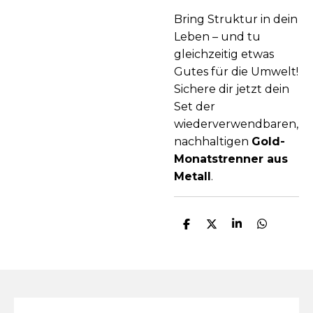
Bring Struktur in dein
Leben – und tu
gleichzeitig etwas
Gutes für die Umwelt!
Sichere dir jetzt dein
Set der
wiederverwendbaren,
nachhaltigen
Gold-
Monatstrenner aus
Metall
.
T
T
T
T
e
e
e
e
i
i
i
i
l
l
l
l
e
e
e
e
n
n
n
n