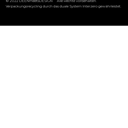
© 2022 DEENmeetsDESIGN Alle Rechte vorbehalten.
Verpackungsrecycling durch das duale System Interzero gewährleistet.