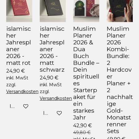
islamisc
islamisc
Muslim
Muslim
her
her
Planer
Planer
Jahrespl
Jahrespl
2026 &
2026
aner
aner
Dua
Kombi-
2026 -
2026 -
Buch
Bundle:
matt rot
matt
Bundle –
2
schwarz
Dein
Hardcov
24,90 €
spirituell
er
24,90 €
inkl. MwSt
es
Planer +
zzgl.
inkl. MwSt
Starterp
2
Versandkosten
zzgl.
aket für
nachhalt
Versandkosten
ein
ige
In den Warenkorb
starkes
Gold-
In den Warenkorb
Jahr
Monatst
renner
42,90 €
Sets
49,80 €