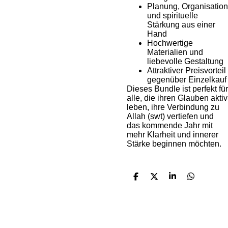
Planung, Organisation
und spirituelle
Stärkung aus einer
Hand
Hochwertige
Materialien und
liebevolle Gestaltung
Attraktiver Preisvorteil
gegenüber Einzelkauf
Dieses Bundle ist perfekt für
alle, die ihren Glauben aktiv
leben, ihre Verbindung zu
Allah (swt) vertiefen und
das kommende Jahr mit
mehr Klarheit und innerer
Stärke beginnen möchten.
T
T
T
T
e
e
e
e
i
i
i
i
l
l
l
l
e
e
e
e
n
n
n
n